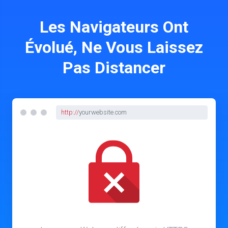
Les Navigateurs Ont
Évolué, Ne Vous Laissez
Pas Distancer
http://
yourwebsite.com