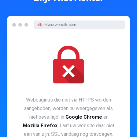
http://
yourwebsite.com
Webpagina's die niet via HTTPS worden
aangeboden, worden nu weergegeven als
'niet beveiligd' in
Google Chrome
en
Mozilla Firefox
. Laat uw website daar niet
een van zijn. SSL vandaag nog toevoegen.