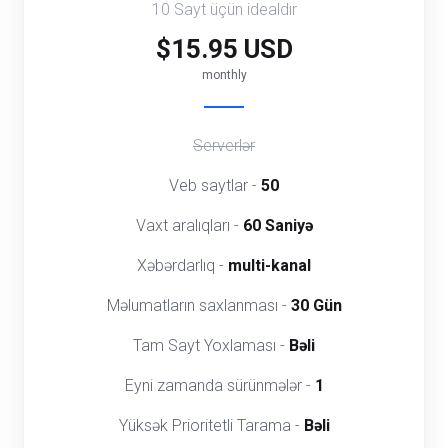
10 Sayt üçün idealdır
$15.95 USD
monthly
Serverlər
Veb saytlar -
50
Vaxt aralıqları -
60 Saniyə
Xəbərdarlıq -
multi-kanal
Məlumatların saxlanması -
30 Gün
Tam Sayt Yoxlaması -
Bəli
Eyni zamanda sürünmələr -
1
Yüksək Prioritetli Tarama -
Bəli