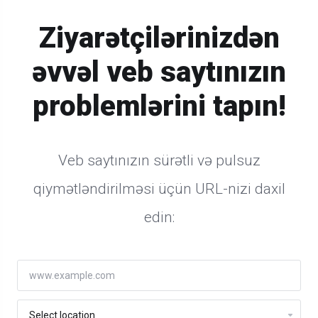
Ziyarətçilərinizdən
əvvəl veb saytınızın
problemlərini tapın!
Veb saytınızın sürətli və pulsuz
qiymətləndirilməsi üçün URL-nizi daxil
edin: