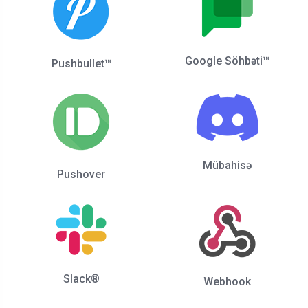
Google Söhbəti™
Pushbullet™
Mübahisə
Pushover
Slack®
Webhook