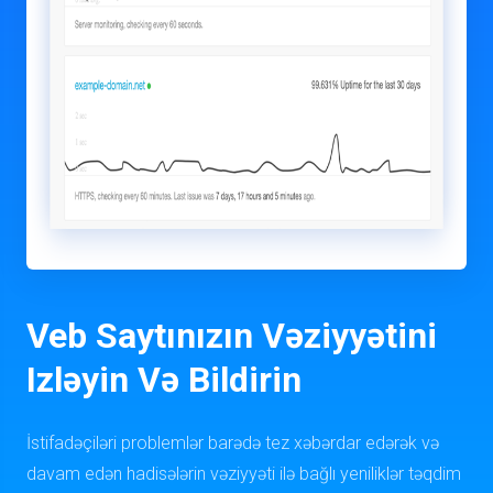
Veb Saytınızın Vəziyyətini
Izləyin Və Bildirin
İstifadəçiləri problemlər barədə tez xəbərdar edərək və
davam edən hadisələrin vəziyyəti ilə bağlı yeniliklər təqdim