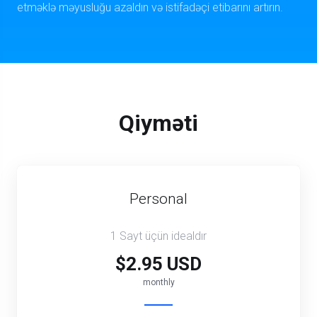
etməklə məyusluğu azaldın və istifadəçi etibarını artırın.
Qiyməti
Personal
1 Sayt üçün idealdır
$2.95 USD
monthly