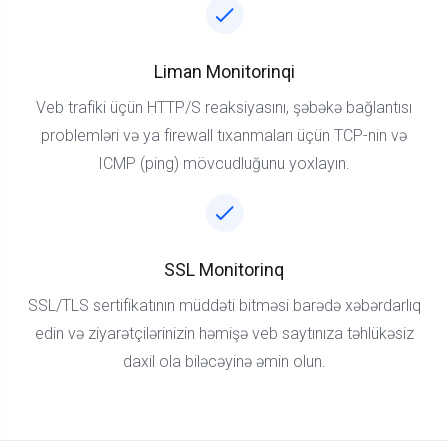
Liman Monitorinqi
Veb trafiki üçün HTTP/S reaksiyasını, şəbəkə bağlantısı
problemləri və ya firewall tıxanmaları üçün TCP-nin və
ICMP (ping) mövcudluğunu yoxlayın.
SSL Monitorinq
SSL/TLS sertifikatının müddəti bitməsi barədə xəbərdarlıq
edin və ziyarətçilərinizin həmişə veb saytınıza təhlükəsiz
daxil ola biləcəyinə əmin olun.