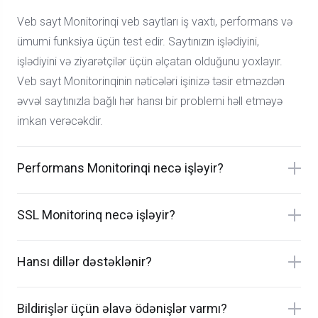
Veb sayt Monitorinqi veb saytları iş vaxtı, performans və
ümumi funksiya üçün test edir. Saytınızın işlədiyini,
işlədiyini və ziyarətçilər üçün əlçatan olduğunu yoxlayır.
Veb sayt Monitorinqinin nəticələri işinizə təsir etməzdən
əvvəl saytınızla bağlı hər hansı bir problemi həll etməyə
imkan verəcəkdir.
Performans Monitorinqi necə işləyir?
SSL Monitorinq necə işləyir?
Hansı dillər dəstəklənir?
Bildirişlər üçün əlavə ödənişlər varmı?