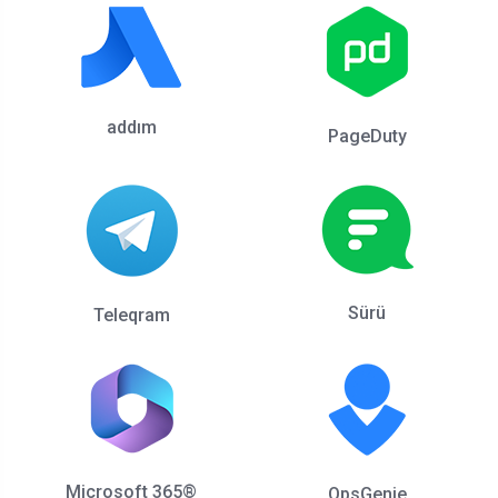
addım
PageDuty
Sürü
Teleqram
Microsoft 365®
OpsGenie