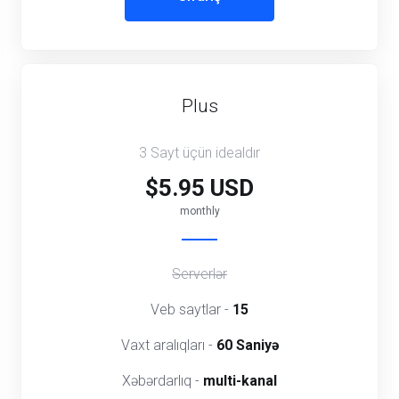
Plus
3 Sayt üçün idealdır
$5.95 USD
monthly
Serverlər
Veb saytlar -
15
Vaxt aralıqları -
60 Saniyə
Xəbərdarlıq -
multi-kanal