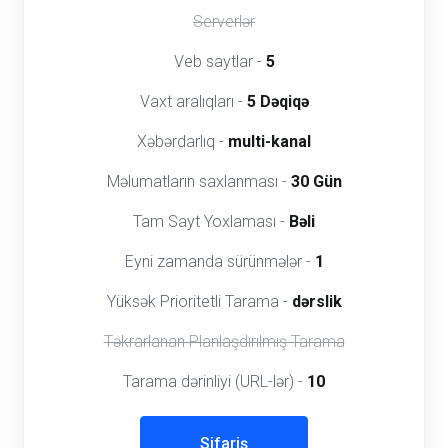
Serverlər
Veb saytlar -
5
Vaxt aralıqları -
5 Dəqiqə
Xəbərdarlıq -
multi-kanal
Məlumatların saxlanması -
30 Gün
Tam Sayt Yoxlaması -
Bəli
Eyni zamanda sürünmələr -
1
Yüksək Prioritetli Tarama -
dərslik
Təkrarlanan Planlaşdırılmış Tarama
Tarama dərinliyi (URL-lər) -
10
Sifariş