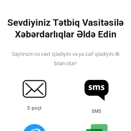
Sevdiyiniz Tətbiq Vasitəsilə
Xəbərdarlıqlar Əldə Edin
Saytınızın nə vaxt işlədiyini və ya zəif işlədiyini ilk
bilən olun!
E-poçt
SMS