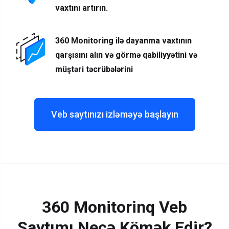
vaxtını artırın.
360 Monitoring ilə dayanma vaxtının
qarşısını alın və görmə qabiliyyətini və
müştəri təcrübələrini
Veb saytınızı izləməyə başlayın
360 Monitorinq Veb
Saytımı Necə Kömək Edir?