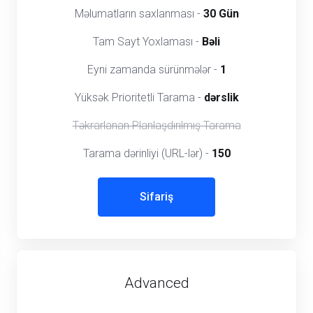
Məlumatların saxlanması -
30 Gün
Tam Sayt Yoxlaması -
Bəli
Eyni zamanda sürünmələr -
1
Yüksək Prioritetli Tarama -
dərslik
Təkrarlanan Planlaşdırılmış Tarama
Tarama dərinliyi (URL-lər) -
150
Sifariş
Advanced