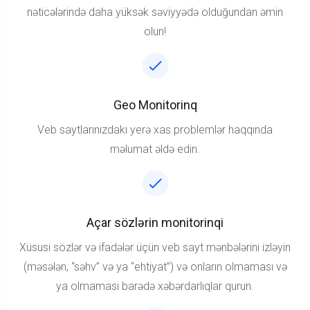
nəticələrində daha yüksək səviyyədə olduğundan əmin
olun!
Geo Monitorinq
Veb saytlarınızdakı yerə xas problemlər haqqında
məlumat əldə edin.
Açar sözlərin monitorinqi
Xüsusi sözlər və ifadələr üçün veb sayt mənbələrini izləyin
(məsələn, “səhv” və ya “ehtiyat”) və onların olmaması və
ya olmaması barədə xəbərdarlıqlar qurun.